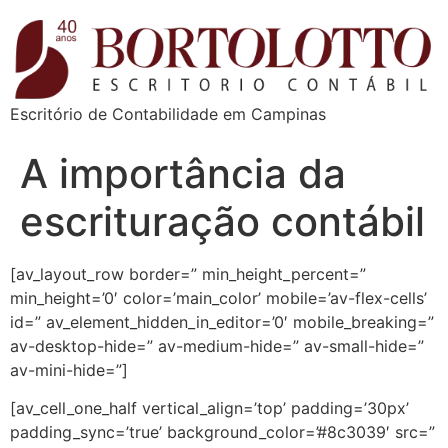
Escritório de Contabilidade em Campinas
A importância da
escrituração contábil
[av_layout_row border=” min_height_percent=”
min_height=’0′ color=’main_color’ mobile=’av-flex-cells’
id=” av_element_hidden_in_editor=’0′ mobile_breaking=”
av-desktop-hide=” av-medium-hide=” av-small-hide=”
av-mini-hide=”]
[av_cell_one_half vertical_align=’top’ padding=’30px’
padding_sync=’true’ background_color=’#8c3039′ src=”