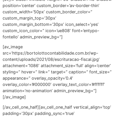
position=’center’ custom_border=’av-border-thin’
custom_width=’50px’ custom_border_color=”
custom_margin_top=’30px’
custom_margin_bottom=’30px’ icon_select=’yes’
custom_icon_color=” icon=’ue808′ font=’entypo-
fontello’ admin_preview_bg=”]
[av_image
src=’https://bortolottocontabilidade.com.br/wp-
content/uploads/2021/08/escrituracao-fiscal.jpg’
attachment=’1086′ attachment_size=’full’ align=’center’
styling=” hover=” link=” target=” caption=” font_size=”
appearance=” overlay_opacity=’0.4′
overlay_color=’#000000′ overlay_text_color=’#ffffff’
animation=’no-animation’ admin_preview_bg=”]
[/av_image]
[/av_cell_one_half][av_cell_one_half vertical_align=’top’
padding=’30px’ padding_sync=’true’