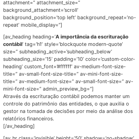
attachment=” attachment_size=”
background_attachment=’scroll’
background_position=’top left’ background_repeat=’no-
repeat’ mobile_display=”]
[av_heading heading=’
A importância da escrituração
contábil
‘ tag=’h1′ style=’blockquote modern-quote’
size=” subheading_active=’subheading_below’
subheading_size=’15’ padding=’10’ color=’custom-color-
heading’ custom_font=’#ffffff’ av-medium-font-size-
title=” av-small-font-size-title=” av-mini-font-size-
title=” av-medium-font-size=” av-small-font-size=” av-
mini-font-size=” admin_preview_bg=”]
Através da escrituração contábil podemos manter um
controle do patrimônio das entidades, o que auxilia o
gestor na tomada de decisões por meio da análise dos
relatórios financeiros.
[/av_heading]
[av_hr class=’invisible’ height=’50’ shadow=’no-shadow’