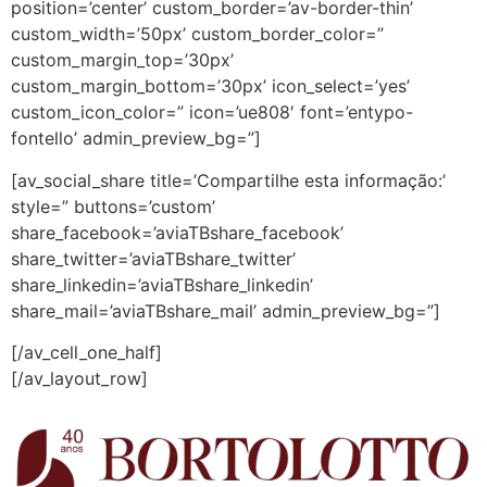
position=’center’ custom_border=’av-border-thin’
custom_width=’50px’ custom_border_color=”
custom_margin_top=’30px’
custom_margin_bottom=’30px’ icon_select=’yes’
custom_icon_color=” icon=’ue808′ font=’entypo-
fontello’ admin_preview_bg=”]
[av_social_share title=’Compartilhe esta informação:’
style=” buttons=’custom’
share_facebook=’aviaTBshare_facebook’
share_twitter=’aviaTBshare_twitter’
share_linkedin=’aviaTBshare_linkedin’
share_mail=’aviaTBshare_mail’ admin_preview_bg=”]
[/av_cell_one_half]
[/av_layout_row]