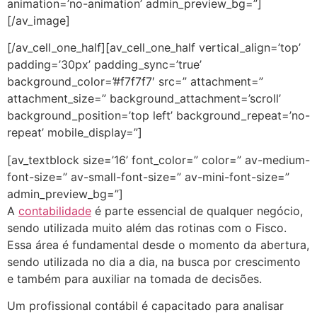
animation=’no-animation’ admin_preview_bg=”]
[/av_image]
[/av_cell_one_half][av_cell_one_half vertical_align=’top’
padding=’30px’ padding_sync=’true’
background_color=’#f7f7f7′ src=” attachment=”
attachment_size=” background_attachment=’scroll’
background_position=’top left’ background_repeat=’no-
repeat’ mobile_display=”]
[av_textblock size=’16’ font_color=” color=” av-medium-
font-size=” av-small-font-size=” av-mini-font-size=”
admin_preview_bg=”]
A
contabilidade
é parte essencial de qualquer negócio,
sendo utilizada muito além das rotinas com o Fisco.
Essa área é fundamental desde o momento da abertura,
sendo utilizada no dia a dia, na busca por crescimento
e também para auxiliar na tomada de decisões.
Um profissional contábil é capacitado para analisar