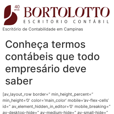
Escritório de Contabilidade em Campinas
Conheça termos
contábeis que todo
empresário deve
saber
[av_layout_row border=” min_height_percent=”
min_height=’0′ color=’main_color’ mobile=’av-flex-cells’
id=” av_element_hidden_in_editor=’0′ mobile_breaking=”
av-desktop-hide=” av-medium-hide=” av-small-hide=”