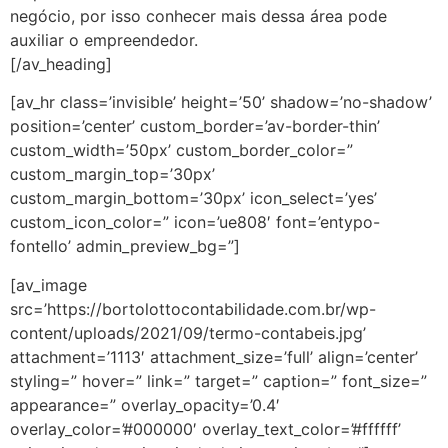
negócio, por isso conhecer mais dessa área pode
auxiliar o empreendedor.
[/av_heading]
[av_hr class=’invisible’ height=’50’ shadow=’no-shadow’
position=’center’ custom_border=’av-border-thin’
custom_width=’50px’ custom_border_color=”
custom_margin_top=’30px’
custom_margin_bottom=’30px’ icon_select=’yes’
custom_icon_color=” icon=’ue808′ font=’entypo-
fontello’ admin_preview_bg=”]
[av_image
src=’https://bortolottocontabilidade.com.br/wp-
content/uploads/2021/09/termo-contabeis.jpg’
attachment=’1113′ attachment_size=’full’ align=’center’
styling=” hover=” link=” target=” caption=” font_size=”
appearance=” overlay_opacity=’0.4′
overlay_color=’#000000′ overlay_text_color=’#ffffff’