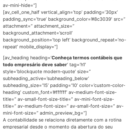
av-mini-hide=”]
[av_cell_one_half vertical_align=’top’ padding=’30px’
padding_sync=’true’ background_color=’#8c3039′ src=”
attachment=” attachment_size=”
background_attachment=’scroll’
background_position=’top left’ background_repeat=’no-
repeat’ mobile_display=”]
[av_heading heading=’
Conheça termos contábeis que
todo empresário deve saber
‘ tag=’h1′
style=’blockquote modern-quote’ size=”
subheading_active=’subheading_below’
subheading_size=’15’ padding=’10’ color=’custom-color-
heading’ custom_font=’#ffffff’ av-medium-font-size-
title=” av-small-font-size-title=” av-mini-font-size-
title=” av-medium-font-size=” av-small-font-size=” av-
mini-font-size=” admin_preview_bg=”]
A contabilidade se relaciona diretamente com a rotina
empresarial desde o momento da abertura do seu