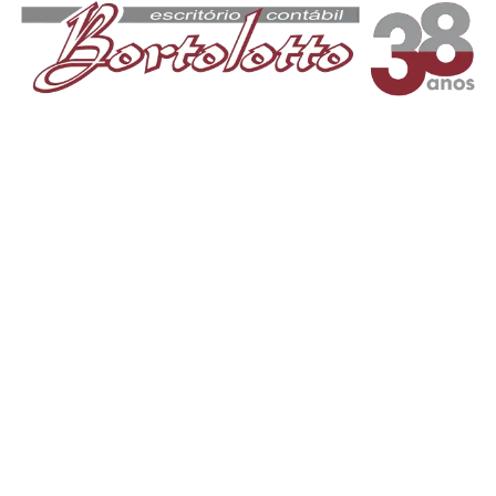
Por que não
devo contratar
serviços
contábeis de
pessoa não