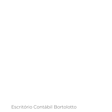
habilitada?
ASSIM COMO NA MAIORIA DAS
ATIVIDADES, CONTRATAR
SERVIÇOS DE PROFISSIONAIS
NÃO HABILITADOS PODEM
CAUSAR UMA SÉRIE DE
PREJUÍZOS PARA SUA
EMPRESA.
Escritório Contábil Bortolotto